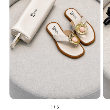
1
/
5