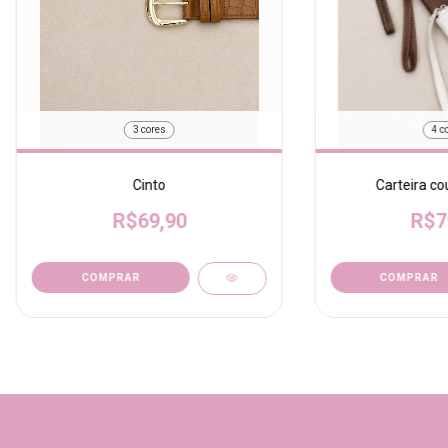
3 cores
4 c
Cinto
Carteira co
R$69,90
R$7
COMPRAR
COMPRAR