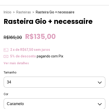
Início
>
Rasteiras
>
Rasteira Gio + necessaire
Rasteira Gio + necessaire
R$135,00
R$169,00
2
x de
R$67,50
sem juros
5% de desconto
pagando com Pix
Ver mais detalhes
Tamanho
Cor